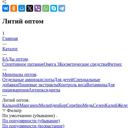
Литий оптом
1
Главная
—
Каталог
—
БАДы оптом
Спортивное питание
Омега 3
Косметические средства
Фитнес
—
Минералы оптом
Отдельные аминокислоты
Для детей
Специальные
добавки
Пищевые экстракты
Контроль веса
Витамины
Для
пищеварения
Антиоксиданты
—
Литий оптом
Кальций
Марганец
Молибден
Бор
Серебро
Медь
Селен
Калий
Желе
Фильтр
По умолчанию (убывание)
По популярности (убывание)
По популярности (возрастание)