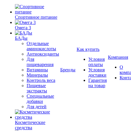
Спортивное питание
Омега 3
БАДы
Отдельные
аминокислоты
Как купить
Антиоксиданты
Компания
Для
Условия
пищеварения
оплаты
О
Витамины
Бренды
Условия
комп
Минералы
доставки
Конт
Контроль веса
Гарантия
Пищевые
на товар
экстракты
Специальные
добавки
Для детей
Косметические
средства