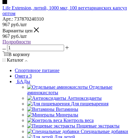
Life Extension, литий, 1000 мкг, 100 вегетарианских капсул
оптом
Арт.: 737870240310
967
руб.
/шт
Варианты цен
967
руб.
/шт
Подробности
В корзину
Каталог
Спортивное питание
Омега 3
БАДы
Отдельные
аминокислоты
Антиоксиданты
Для пищеварения
Витамины
Минералы
Контроль веса
Пищевые экстракты
Специальные добавки
Для детей