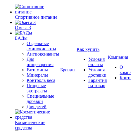
Спортивное питание
Омега 3
БАДы
Отдельные
аминокислоты
Как купить
Антиоксиданты
Компания
Для
Условия
пищеварения
оплаты
О
Витамины
Бренды
Условия
комп
Минералы
доставки
Конт
Контроль веса
Гарантия
Пищевые
на товар
экстракты
Специальные
добавки
Для детей
Косметические
средства