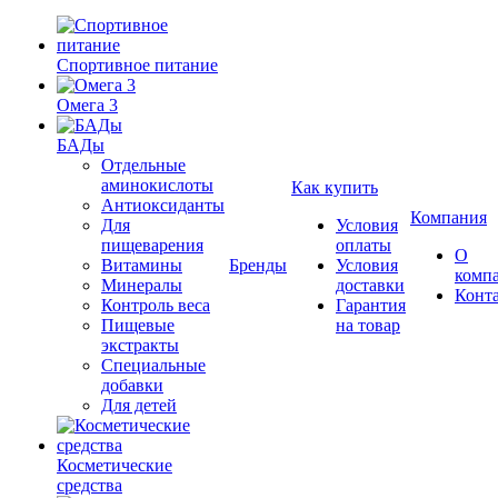
Спортивное питание
Омега 3
БАДы
Отдельные
аминокислоты
Как купить
Антиоксиданты
Компания
Для
Условия
пищеварения
оплаты
О
Витамины
Бренды
Условия
комп
Минералы
доставки
Конт
Контроль веса
Гарантия
Пищевые
на товар
экстракты
Специальные
добавки
Для детей
Косметические
средства