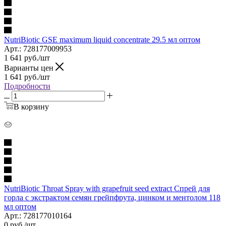
NutriBiotic GSE maximum liquid concentrate 29.5 мл оптом
Арт.: 728177009953
1 641
руб.
/шт
Варианты цен
1 641
руб.
/шт
Подробности
В корзину
NutriBiotic Throat Spray with grapefruit seed extract Спрей для
горла с экстрактом семян грейпфрута, цинком и ментолом 118
мл оптом
Арт.: 728177010164
0
руб.
/шт