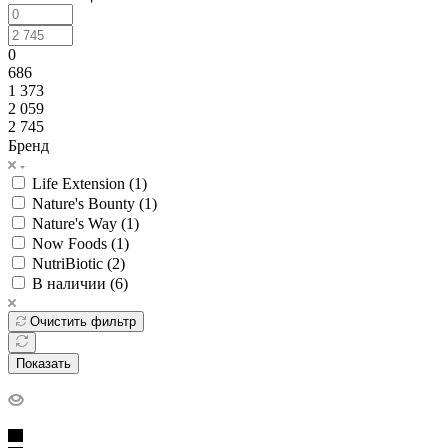
0
686
1 373
2 059
2 745
Бренд
Life Extension (
1
)
Nature's Bounty (
1
)
Nature's Way (
1
)
Now Foods (
1
)
NutriBiotic (
2
)
В наличии (
6
)
Очистить фильтр
Показать