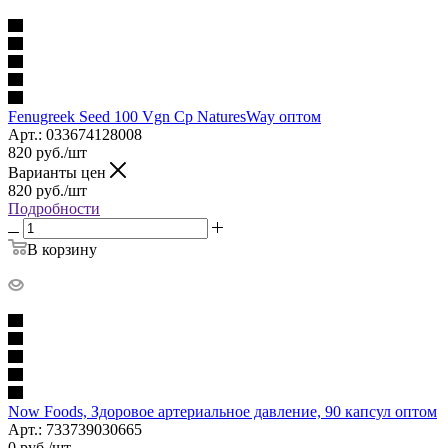
Fenugreek Seed 100 Vgn Cp NaturesWay оптом
Арт.: 033674128008
820
руб.
/шт
Варианты цен
820
руб.
/шт
Подробности
В корзину
Now Foods, Здоровое артериальное давление, 90 капсул оптом
Арт.: 733739030665
0
руб.
/шт