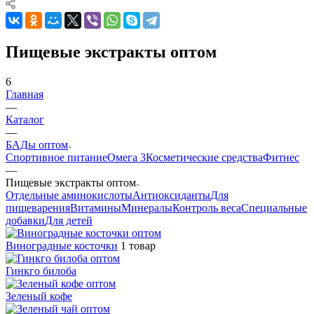
Пищевые экстракты оптом
6
Главная
—
Каталог
—
БАДы оптом
Спортивное питание
Омега 3
Косметические средства
Фитнес
—
Пищевые экстракты оптом
Отдельные аминокислоты
Антиоксиданты
Для
пищеварения
Витамины
Минералы
Контроль веса
Специальные
добавки
Для детей
Виноградные косточки
1 товар
Гинкго билоба
Зеленый кофе