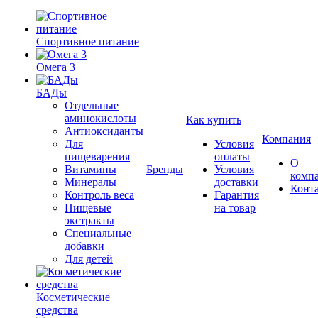
Спортивное питание
Омега 3
БАДы
Отдельные
аминокислоты
Как купить
Антиоксиданты
Компания
Для
Условия
пищеварения
оплаты
О
Витамины
Бренды
Условия
комп
Минералы
доставки
Конт
Контроль веса
Гарантия
Пищевые
на товар
экстракты
Специальные
добавки
Для детей
Косметические
средства