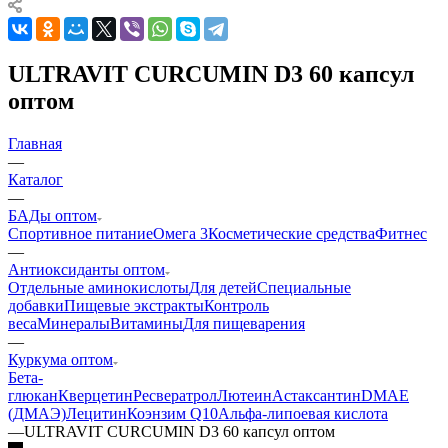
ULTRAVIT CURCUMIN D3 60 капсул
оптом
Главная
—
Каталог
—
БАДы оптом
Спортивное питание
Омега 3
Косметические средства
Фитнес
—
Антиоксиданты оптом
Отдельные аминокислоты
Для детей
Специальные
добавки
Пищевые экстракты
Контроль
веса
Минералы
Витамины
Для пищеварения
—
Куркума оптом
Бета-
глюкан
Кверцетин
Ресвератрол
Лютеин
Астаксантин
DMAE
(ДМАЭ)
Лецитин
Коэнзим Q10
Альфа-липоевая кислота
—
ULTRAVIT CURCUMIN D3 60 капсул оптом