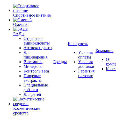
Спортивное питание
Омега 3
БАДы
Отдельные
аминокислоты
Как купить
Антиоксиданты
Компания
Для
Условия
пищеварения
оплаты
О
Витамины
Бренды
Условия
комп
Минералы
доставки
Конт
Контроль веса
Гарантия
Пищевые
на товар
экстракты
Специальные
добавки
Для детей
Косметические
средства