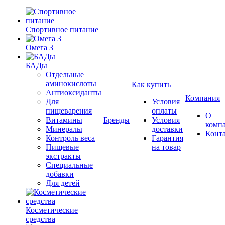
Спортивное питание
Омега 3
БАДы
Отдельные
аминокислоты
Как купить
Антиоксиданты
Компания
Для
Условия
пищеварения
оплаты
О
Витамины
Бренды
Условия
комп
Минералы
доставки
Конт
Контроль веса
Гарантия
Пищевые
на товар
экстракты
Специальные
добавки
Для детей
Косметические
средства