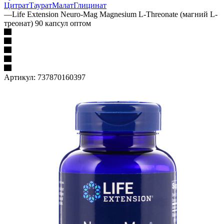
Цитрат
Таурат
Малат
Глицинат
—
Life Extension Neuro-Mag Magnesium L-Threonate (магний L-
треонат) 90 капсул оптом
Артикул:
737870160397