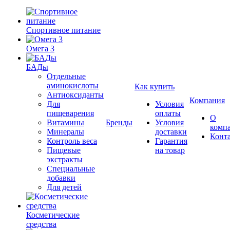
Спортивное питание
Омега 3
БАДы
Отдельные
аминокислоты
Как купить
Антиоксиданты
Компания
Для
Условия
пищеварения
оплаты
О
Витамины
Бренды
Условия
комп
Минералы
доставки
Конт
Контроль веса
Гарантия
Пищевые
на товар
экстракты
Специальные
добавки
Для детей
Косметические
средства