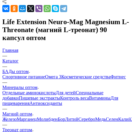
Life Extension Neuro-Mag Magnesium L-
Threonate (магний L-треонат) 90
капсул оптом
Главная
—
Каталог
—
БАДы оптом
Спортивное питание
Омега 3
Косметические средства
Фитнес
—
Минералы оптом
Отдельные аминокислоты
Для детей
Специальные
добавки
Пищевые экстракты
Контроль веса
Витамины
Для
пищеварения
Антиоксиданты
—
Магний оптом
Железо
Марганец
Молибден
Бор
Литий
Серебро
Медь
Селен
Калий
—
Треонат оптом