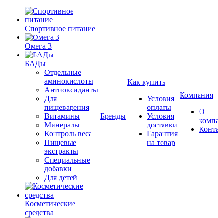
Спортивное питание
Омега 3
БАДы
Отдельные
аминокислоты
Как купить
Антиоксиданты
Компания
Для
Условия
пищеварения
оплаты
О
Витамины
Бренды
Условия
комп
Минералы
доставки
Конт
Контроль веса
Гарантия
Пищевые
на товар
экстракты
Специальные
добавки
Для детей
Косметические
средства