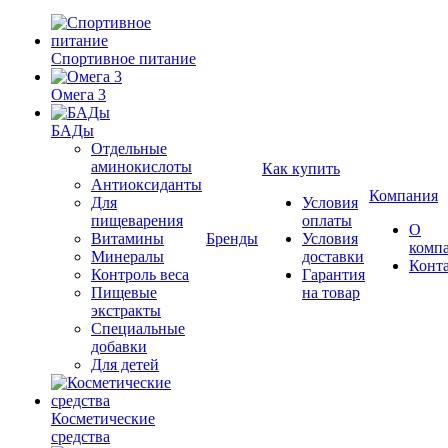
Спортивное питание
Омега 3
БАДы
Отдельные
аминокислоты
Как купить
Антиоксиданты
Компания
Для
Условия
пищеварения
оплаты
О
Витамины
Бренды
Условия
комп
Минералы
доставки
Конт
Контроль веса
Гарантия
Пищевые
на товар
экстракты
Специальные
добавки
Для детей
Косметические
средства