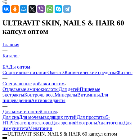
ULTRAVIT SKIN, NAILS & HAIR 60
капсул оптом
Главная
—
Каталог
—
БАДы оптом
Спортивное питание
Омега 3
Косметические средства
Фитнес
—
Специальные добавки оптом
Отдельные аминокислоты
Для детей
Пищевые
экстракты
Контроль веса
Минералы
Витамины
Для
пищеварения
Антиоксиданты
—
Для кожи и ногтей оптом
Для сна
Для мочевыводящих путей
Для простаты
5-
HTP
Гепатопротекторы
Для зрения
Ноотропы
Адаптогены
Для
иммунитета
Мелатонин
—
ULTRAVIT SKIN, NAILS & HAIR 60 капсул оптом