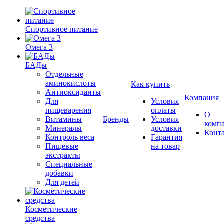
Спортивное питание
Омега 3
БАДы
Отдельные
аминокислоты
Как купить
Антиоксиданты
Компания
Для
Условия
пищеварения
оплаты
О
Витамины
Бренды
Условия
комп
Минералы
доставки
Конт
Контроль веса
Гарантия
Пищевые
на товар
экстракты
Специальные
добавки
Для детей
Косметические
средства