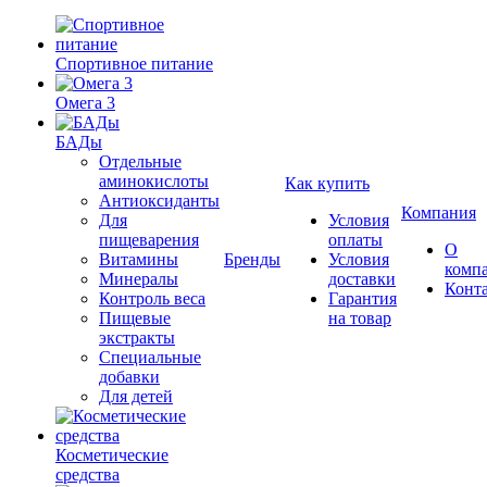
Спортивное питание
Омега 3
БАДы
Отдельные
аминокислоты
Как купить
Антиоксиданты
Компания
Для
Условия
пищеварения
оплаты
О
Витамины
Бренды
Условия
комп
Минералы
доставки
Конт
Контроль веса
Гарантия
Пищевые
на товар
экстракты
Специальные
добавки
Для детей
Косметические
средства