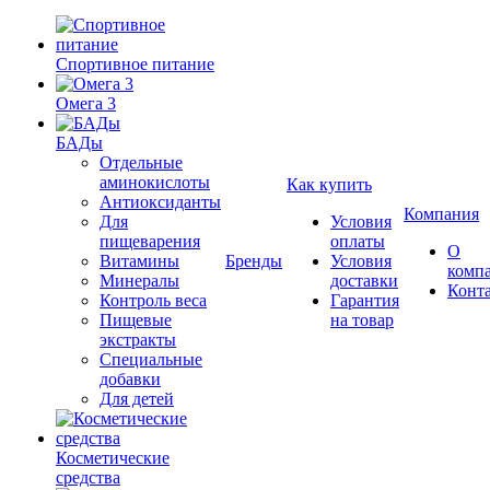
Спортивное питание
Омега 3
БАДы
Отдельные
аминокислоты
Как купить
Антиоксиданты
Компания
Для
Условия
пищеварения
оплаты
О
Витамины
Бренды
Условия
комп
Минералы
доставки
Конт
Контроль веса
Гарантия
Пищевые
на товар
экстракты
Специальные
добавки
Для детей
Косметические
средства