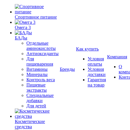
Спортивное питание
Омега 3
БАДы
Отдельные
аминокислоты
Как купить
Антиоксиданты
Компания
Для
Условия
пищеварения
оплаты
О
Витамины
Бренды
Условия
комп
Минералы
доставки
Конт
Контроль веса
Гарантия
Пищевые
на товар
экстракты
Специальные
добавки
Для детей
Косметические
средства