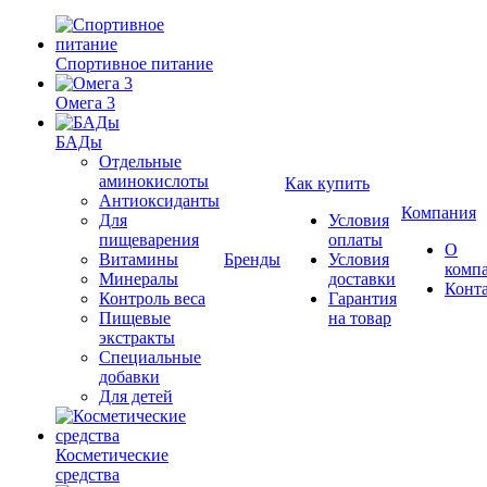
Спортивное питание
Омега 3
БАДы
Отдельные
аминокислоты
Как купить
Антиоксиданты
Компания
Для
Условия
пищеварения
оплаты
О
Витамины
Бренды
Условия
комп
Минералы
доставки
Конт
Контроль веса
Гарантия
Пищевые
на товар
экстракты
Специальные
добавки
Для детей
Косметические
средства