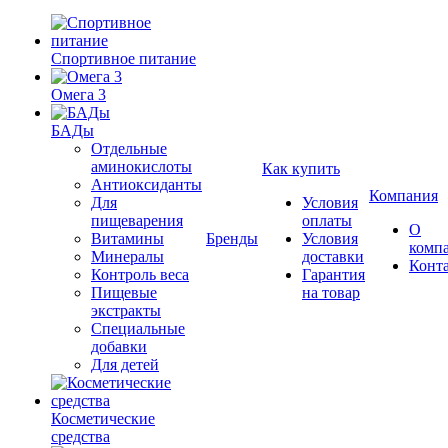
Спортивное питание
Омега 3
БАДы
Отдельные
аминокислоты
Как купить
Антиоксиданты
Компания
Для
Условия
пищеварения
оплаты
О
Витамины
Бренды
Условия
комп
Минералы
доставки
Конт
Контроль веса
Гарантия
Пищевые
на товар
экстракты
Специальные
добавки
Для детей
Косметические
средства