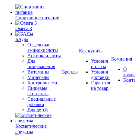
Спортивное питание
Омега 3
БАДы
Отдельные
аминокислоты
Как купить
Антиоксиданты
Компания
Для
Условия
пищеварения
оплаты
О
Витамины
Бренды
Условия
комп
Минералы
доставки
Конт
Контроль веса
Гарантия
Пищевые
на товар
экстракты
Специальные
добавки
Для детей
Косметические
средства