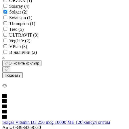
ORZAX (
1
)
Solaray (
4
)
Solgar (
2
)
Swanson (
1
)
Thompson (
1
)
Trec (
5
)
ULTRAVIT (
3
)
VegLife (
2
)
VPlab (
3
)
В наличии (
2
)
Очистить фильтр
Показать
Solgar Vitamin D3 250 mcg 10000 МЕ 120 капсул оптом
Арт.: 033984358720