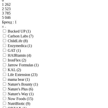
0
1 262
2 523
3 785
5 046
Бренд
: 1
Bucked UP (
1
)
Carlson Labs (
7
)
ChildLife (
8
)
Enzymedica (
1
)
GAT (
1
)
HAIRtamin (
4
)
IronFlex (
2
)
Jarrow Formulas (
1
)
KAL (
2
)
Life Extension (
23
)
mama bear (
1
)
Nature's Bounty (
1
)
Nature's Plus (
6
)
Nature's Way (
1
)
Now Foods (
15
)
NutriBiotic (
9
)