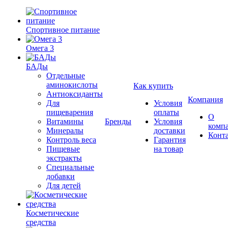
Спортивное питание
Омега 3
БАДы
Отдельные
аминокислоты
Как купить
Антиоксиданты
Компания
Для
Условия
пищеварения
оплаты
О
Витамины
Бренды
Условия
комп
Минералы
доставки
Конт
Контроль веса
Гарантия
Пищевые
на товар
экстракты
Специальные
добавки
Для детей
Косметические
средства