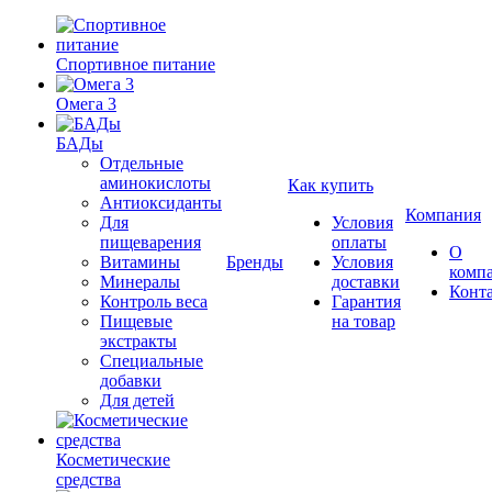
Спортивное питание
Омега 3
БАДы
Отдельные
аминокислоты
Как купить
Антиоксиданты
Компания
Для
Условия
пищеварения
оплаты
О
Витамины
Бренды
Условия
комп
Минералы
доставки
Конт
Контроль веса
Гарантия
Пищевые
на товар
экстракты
Специальные
добавки
Для детей
Косметические
средства