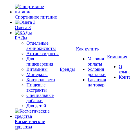
Спортивное питание
Омега 3
БАДы
Отдельные
аминокислоты
Как купить
Антиоксиданты
Компания
Для
Условия
пищеварения
оплаты
О
Витамины
Бренды
Условия
комп
Минералы
доставки
Конт
Контроль веса
Гарантия
Пищевые
на товар
экстракты
Специальные
добавки
Для детей
Косметические
средства