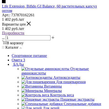
Life Extension, Bifido GI Balance, 60 растительных капсул
оптом
Арт.: 737870162261
1 402
руб.
/шт
Варианты цен
1 402
руб.
/шт
Подробности
В корзину
Каталог
Спортивное питание
Омега 3
БАДы
Отдельные
аминокислоты
Антиоксиданты
Для пищеварения
Витамины
Минералы
Контроль веса
Пищевые экстракты
Специальные добавки
Для детей