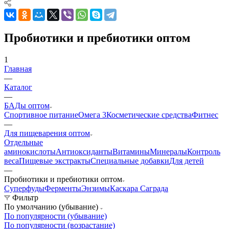
Пробиотики и пребиотики оптом
1
Главная
—
Каталог
—
БАДы оптом
Спортивное питание
Омега 3
Косметические средства
Фитнес
—
Для пищеварения оптом
Отдельные
аминокислоты
Антиоксиданты
Витамины
Минералы
Контроль
веса
Пищевые экстракты
Специальные добавки
Для детей
—
Пробиотики и пребиотики оптом
Суперфуды
Ферменты
Энзимы
Каскара Саграда
Фильтр
По умолчанию (убывание)
По популярности (убывание)
По популярности (возрастание)