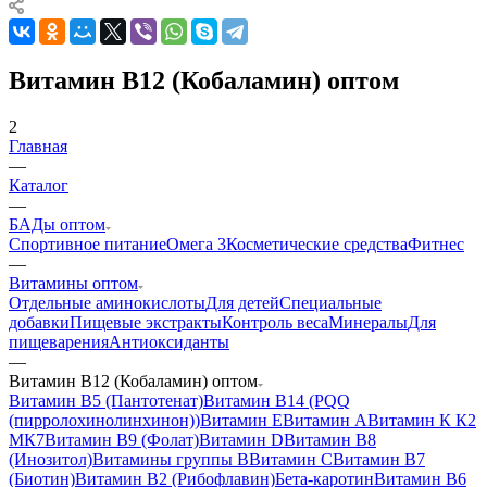
Витамин B12 (Кобаламин) оптом
2
Главная
—
Каталог
—
БАДы оптом
Спортивное питание
Омега 3
Косметические средства
Фитнес
—
Витамины оптом
Отдельные аминокислоты
Для детей
Специальные
добавки
Пищевые экстракты
Контроль веса
Минералы
Для
пищеварения
Антиоксиданты
—
Витамин B12 (Кобаламин) оптом
Витамин B5 (Пантотенат)
Витамин B14 (PQQ
(пирролохинолинхинон))
Витамин Е
Витамин А
Витамин К К2
МК7
Витамин B9 (Фолат)
Витамин D
Витамин B8
(Инозитол)
Витамины группы B
Витамин С
Витамин B7
(Биотин)
Витамин B2 (Рибофлавин)
Бета-каротин
Витамин B6