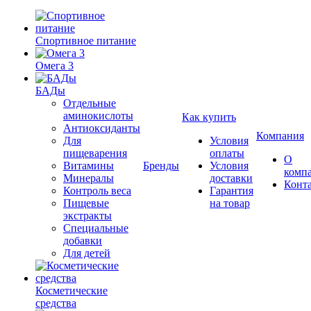
Спортивное питание
Омега 3
БАДы
Отдельные
аминокислоты
Как купить
Антиоксиданты
Компания
Для
Условия
пищеварения
оплаты
О
Витамины
Бренды
Условия
комп
Минералы
доставки
Конт
Контроль веса
Гарантия
Пищевые
на товар
экстракты
Специальные
добавки
Для детей
Косметические
средства