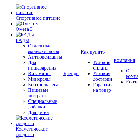
Спортивное питание
Омега 3
БАДы
Отдельные
аминокислоты
Как купить
Антиоксиданты
Компания
Для
Условия
пищеварения
оплаты
О
Витамины
Бренды
Условия
комп
Минералы
доставки
Конт
Контроль веса
Гарантия
Пищевые
на товар
экстракты
Специальные
добавки
Для детей
Косметические
средства