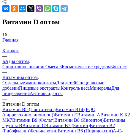
Витамин D оптом
16
Главная
—
Каталог
—
БАДы оптом
Спортивное питание
Омега 3
Косметические средства
Фитнес
—
Витамины оптом
Отдельные аминокислоты
Для детей
Специальные
добавки
Пищевые экстракты
Контроль веса
Минералы
Для
пищеварения
Антиоксиданты
—
Витамин D оптом
Витамин B5 (Пантотенат)
Витамин B14 (PQQ
(пирролохинолинхинон))
Витамин Е
Витамин А
Витамин К К2
МК7
Витамин B9 (Фолат)
Витамин B8 (Инозитол)
Витамины
группы B
Витамин С
Витамин B7 (Биотин)
Витамин B2
(Рибофлавин)
Бета-каротин
Витамин B6 (Пиридоксин)
A-C-