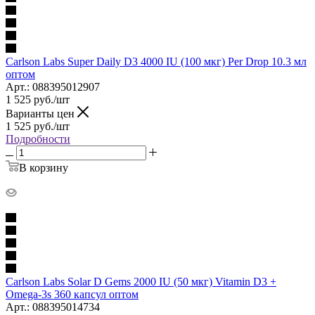
Carlson Labs Super Daily D3 4000 IU (100 мкг) Per Drop 10.3 мл
оптом
Арт.: 088395012907
1 525
руб.
/шт
Варианты цен
1 525
руб.
/шт
Подробности
В корзину
Carlson Labs Solar D Gems 2000 IU (50 мкг) Vitamin D3 +
Omega-3s 360 капсул оптом
Арт.: 088395014734