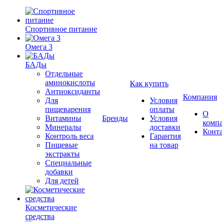
Спортивное питание
Омега 3
БАДы
Отдельные
аминокислоты
Как купить
Антиоксиданты
Компания
Для
Условия
пищеварения
оплаты
О
Витамины
Бренды
Условия
комп
Минералы
доставки
Конт
Контроль веса
Гарантия
Пищевые
на товар
экстракты
Специальные
добавки
Для детей
Косметические
средства