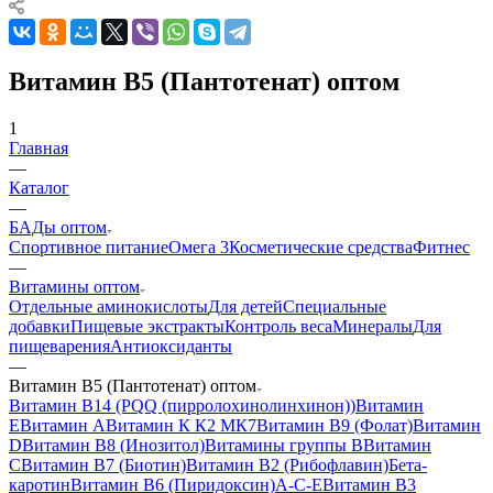
Витамин B5 (Пантотенат) оптом
1
Главная
—
Каталог
—
БАДы оптом
Спортивное питание
Омега 3
Косметические средства
Фитнес
—
Витамины оптом
Отдельные аминокислоты
Для детей
Специальные
добавки
Пищевые экстракты
Контроль веса
Минералы
Для
пищеварения
Антиоксиданты
—
Витамин B5 (Пантотенат) оптом
Витамин B14 (PQQ (пирролохинолинхинон))
Витамин
Е
Витамин А
Витамин К К2 МК7
Витамин B9 (Фолат)
Витамин
D
Витамин B8 (Инозитол)
Витамины группы B
Витамин
С
Витамин B7 (Биотин)
Витамин B2 (Рибофлавин)
Бета-
каротин
Витамин B6 (Пиридоксин)
A-C-E
Витамин B3