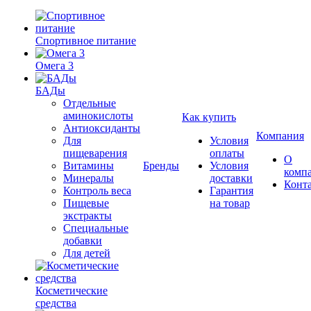
Спортивное питание
Омега 3
БАДы
Отдельные
аминокислоты
Как купить
Антиоксиданты
Компания
Для
Условия
пищеварения
оплаты
О
Витамины
Бренды
Условия
комп
Минералы
доставки
Конт
Контроль веса
Гарантия
Пищевые
на товар
экстракты
Специальные
добавки
Для детей
Косметические
средства