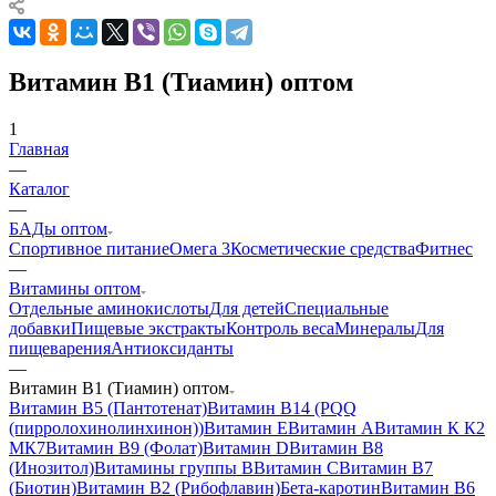
Витамин B1 (Тиамин) оптом
1
Главная
—
Каталог
—
БАДы оптом
Спортивное питание
Омега 3
Косметические средства
Фитнес
—
Витамины оптом
Отдельные аминокислоты
Для детей
Специальные
добавки
Пищевые экстракты
Контроль веса
Минералы
Для
пищеварения
Антиоксиданты
—
Витамин B1 (Тиамин) оптом
Витамин B5 (Пантотенат)
Витамин B14 (PQQ
(пирролохинолинхинон))
Витамин Е
Витамин А
Витамин К К2
МК7
Витамин B9 (Фолат)
Витамин D
Витамин B8
(Инозитол)
Витамины группы B
Витамин С
Витамин B7
(Биотин)
Витамин B2 (Рибофлавин)
Бета-каротин
Витамин B6