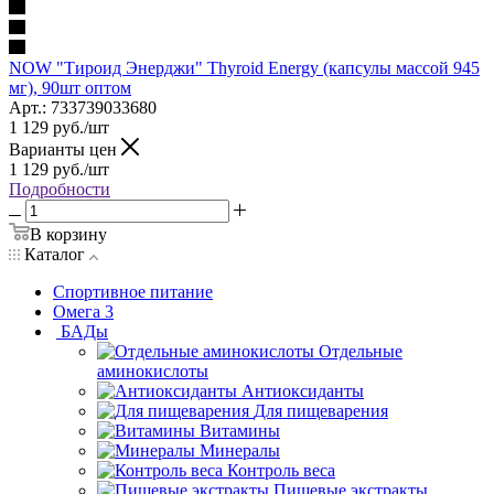
NOW "Тироид Энерджи" Thyroid Energy (капсулы массой 945
мг), 90шт оптом
Арт.: 733739033680
1 129
руб.
/шт
Варианты цен
1 129
руб.
/шт
Подробности
В корзину
Каталог
Спортивное питание
Омега 3
БАДы
Отдельные
аминокислоты
Антиоксиданты
Для пищеварения
Витамины
Минералы
Контроль веса
Пищевые экстракты