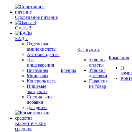
Спортивное питание
Омега 3
БАДы
Отдельные
аминокислоты
Как купить
Антиоксиданты
Компания
Для
Условия
пищеварения
оплаты
О
Витамины
Бренды
Условия
комп
Минералы
доставки
Конт
Контроль веса
Гарантия
Пищевые
на товар
экстракты
Специальные
добавки
Для детей
Косметические
средства