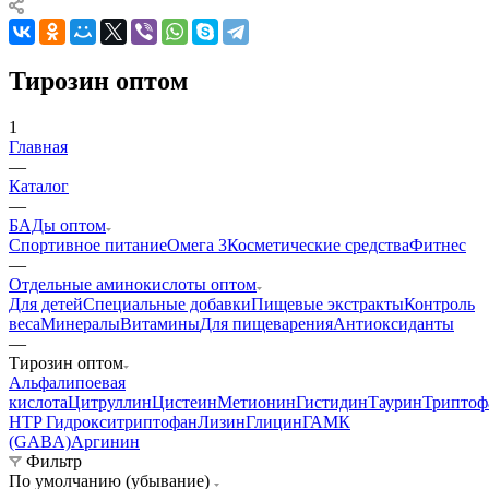
Тирозин оптом
1
Главная
—
Каталог
—
БАДы оптом
Спортивное питание
Омега 3
Косметические средства
Фитнес
—
Отдельные аминокислоты оптом
Для детей
Специальные добавки
Пищевые экстракты
Контроль
веса
Минералы
Витамины
Для пищеварения
Антиоксиданты
—
Тирозин оптом
Альфалипоевая
кислота
Цитруллин
Цистеин
Метионин
Гистидин
Таурин
Триптоф
HTP Гидрокситриптофан
Лизин
Глицин
ГАМК
(GABA)
Аргинин
Фильтр
По умолчанию (убывание)