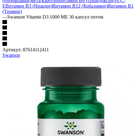
(Рибофлавин)
Бета-каротин
Витамин B6 (Пиридоксин)
A-C-
E
Витамин B3 (Ниацин)
Витамин B12 (Кобаламин)
Витамин B1
(Тиамин)
—
Swanson Vitamin D3 1000 МЕ 30 капсул оптом
Артикул:
87614112411
Swanson