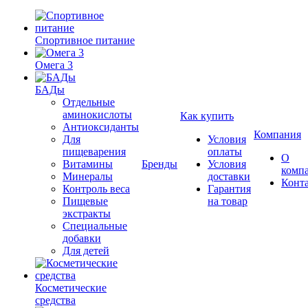
Спортивное питание
Омега 3
БАДы
Отдельные
аминокислоты
Как купить
Антиоксиданты
Компания
Для
Условия
пищеварения
оплаты
О
Витамины
Бренды
Условия
комп
Минералы
доставки
Конт
Контроль веса
Гарантия
Пищевые
на товар
экстракты
Специальные
добавки
Для детей
Косметические
средства