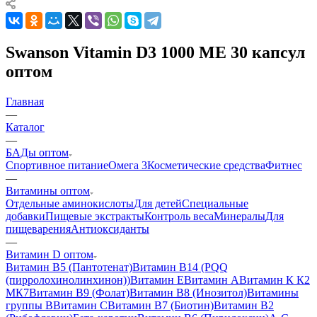
Swanson Vitamin D3 1000 МЕ 30 капсул
оптом
Главная
—
Каталог
—
БАДы оптом
Спортивное питание
Омега 3
Косметические средства
Фитнес
—
Витамины оптом
Отдельные аминокислоты
Для детей
Специальные
добавки
Пищевые экстракты
Контроль веса
Минералы
Для
пищеварения
Антиоксиданты
—
Витамин D оптом
Витамин B5 (Пантотенат)
Витамин B14 (PQQ
(пирролохинолинхинон))
Витамин Е
Витамин А
Витамин К К2
МК7
Витамин B9 (Фолат)
Витамин B8 (Инозитол)
Витамины
группы B
Витамин С
Витамин B7 (Биотин)
Витамин B2